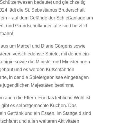
 Schützenwesen bedeutet und gleichzeitig
24 lädt die St. Sebastianus Bruderschaft
 ein – auf dem Gelände der Schießanlage am
en- und Grundschulkinder, alle sind herzlich
efbahn!
gshaus um Marcel und Diane Görgens sowie
ieren verschiedenste Spiele, mit denen ein
önigin sowie die Minister und Ministerinnen
fgebaut und es werden Kutschfahrten
rte, in der die Spielergebnisse eingetragen
 jugendlichen Majestäten bestimmt.
 auch die Eltern. Für das leibliche Wohl ist
ria gibt es selbstgemachte Kuchen. Das
. ein Getränk und ein Essen. Im Startgeld sind
schfahrt und allen weiteren Aktivitäten